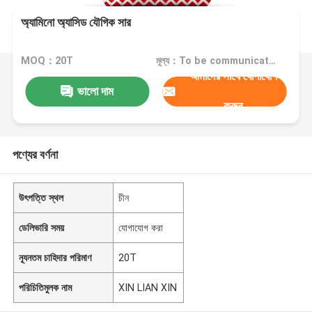
অ্যামিনো অ্যাসিড যৌগিক সার
MOQ：20T
মূল্য：To be communicated
আমাদের সাথে যোগাযোগ
ভালো দাম
করুন
পণ্যের বর্ণনা
উৎপত্তি স্থল
চীন
ডেলিভারি সময়
যোগাযোগ করা
ন্যূনতম চাহিদার পরিমাণ
20T
পরিচিতিমুলক নাম
XIN LIAN XIN