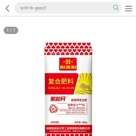
1
/
1