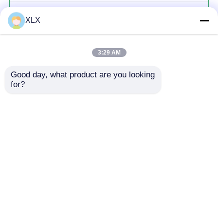
অ্যামিনো অ্যাসিড যৌগিক সার
XLX
3:29 AM
Good day, what product are you looking 
for?
চালিয়ে
প্রস্তাবিত পণ্য
বাড়ি
আমাদের সম্পর্কে
আমাদের সাথে যোগাযোগ করুন
Desktop Site
সাইট ম্যাপ
গোপনীয়তা নীতি