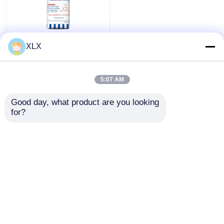
ফুরফুরিল অ্যালকোহল
মেলামাইন
XLX
view
ডিএমএফ
5:07 AM
সব দেখ
হিউমিক অ্যাসিড
all
ভালো দাম
Good day, what product are you looking 
for?
আমাদের সাথে যোগাযোগ করুন
আরো দেখুন
বাড়ি
আমাদের সম্পর্কে
আমাদের সাথে যোগাযোগ করুন
Desktop Site
সাইট ম্যাপ
গোপনীয়তা নীতি