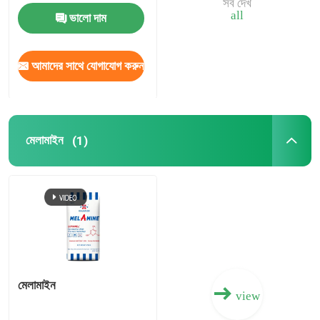
সব দেখ
all
ভালো দাম
নাইট্রোজেন পটাসিয়াম সার
আমাদের সাথে যোগাযোগ করুন
যৌগিক সার
ক্যালসিয়াম অ্যামোনিয়াম নাইট্রেট (CAN)
মেলামাইন
(1)
মেলামাইন
বায়ো-মিথানল
অটোমোটিভ গ্রেড ইউরিয়া
মেলামাইন
view
পিওএম প্লাস্টিক