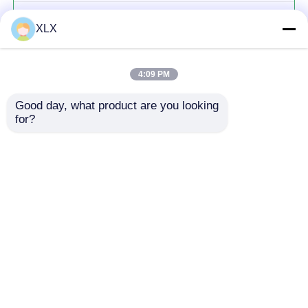
নাইট্রো যৌগিক সার
XLX
4:09 PM
Good day, what product are you looking 
for?
চালিয়ে
প্রস্তাবিত পণ্য
বাড়ি
আমাদের সম্পর্কে
আমাদের সাথে যোগাযোগ করুন
Desktop Site
সাইট ম্যাপ
গোপনীয়তা নীতি