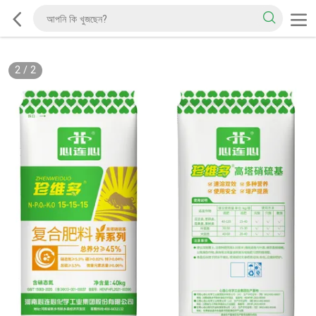
2
/
2