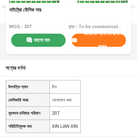
নাইট্রো যৌগিক সার
MOQ：20T
মূল্য：To be communicated
আমাদের সাথে যোগাযোগ
ভালো দাম
করুন
পণ্যের বর্ণনা
উৎপত্তি স্থল
চীন
ডেলিভারি সময়
যোগাযোগ করা
ন্যূনতম চাহিদার পরিমাণ
20T
পরিচিতিমুলক নাম
XIN LIAN XIN