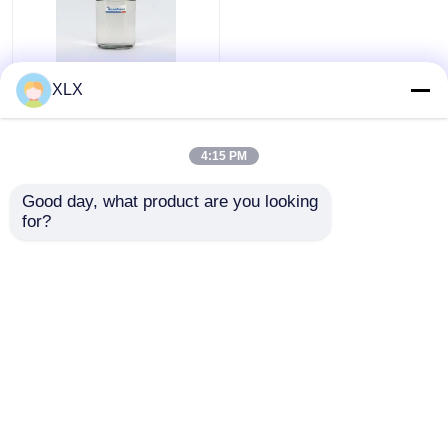
বায়ো-মিথানল
XLX
view
সব দেখ
4:15 PM
all
ভালো দাম
Good day, what product are you looking 
for?
আমাদের সাথে যোগাযোগ করুন
আরো দেখুন
বাড়ি
আমাদের সম্পর্কে
আমাদের সাথে যোগাযোগ করুন
Desktop Site
সাইট ম্যাপ
গোপনীয়তা নীতি