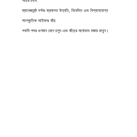
আত্মাঃ আন্তরিক বিশ্বাস এবং অধ্যয়ন; উদ্ভাবন, স্ব-উন্নয়ন, অন্তর্ভুক্তি এবং পার
মূল মূল্যবোধ: সৎ বিশ্বাস, মহান গুণাবলী; মনোনিবেশ, শ্রেষ্ঠত্ব।
দর্শনঃ মূল ব্যবসাকে শক্তিশালী ও সম্প্রসারিত করা এবং পুরো মূল্য শৃঙ্খলের মূল্যকে 
আচরণবিধি: