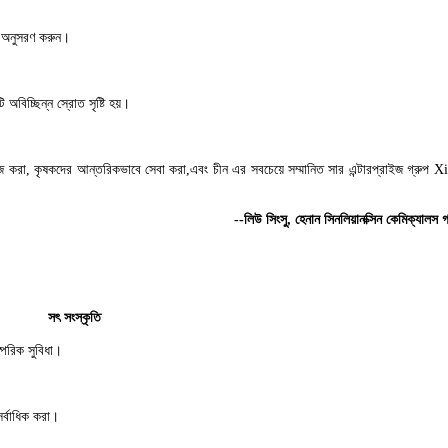
ন অনুসরণ করুন।
অবিচ্ছিন্ন স্রোত সৃষ্টি হয়।
বে কাজ করা, কৃষকদের আন্তরিকভাবে সেবা করা,এবং চীন এর সবচেয়ে সম্মানিত সার এন্টারপ্রাইজ গ্রুপ
--লিউ সিংসু, হেনান সিনলিয়ানক্সিন কেমিক্যালস গ্