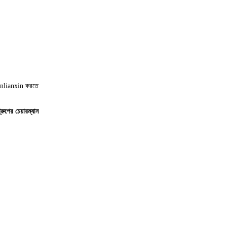
 Xinlianxin করতে
রুপের চেয়ারম্যান