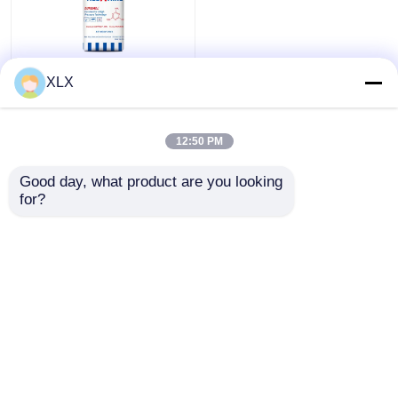
ফুরফুরিল অ্যালকোহল
মেলামাইন
XLX
view
ডিএমএফ
12:50 PM
সব দেখ
হিউমিক অ্যাসিড
all
ভালো দাম
Good day, what product are you looking 
for?
আমাদের সাথে যোগাযোগ করুন
আরো দেখুন
বাড়ি
আমাদের সম্পর্কে
আমাদের সাথে যোগাযোগ করুন
Desktop Site
সাইট ম্যাপ
গোপনীয়তা নীতি