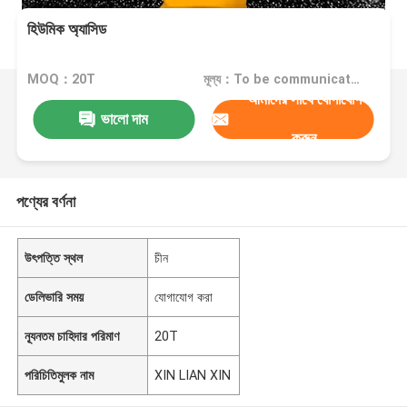
হিউমিক অ্যাসিড
MOQ：20T
মূল্য：To be communicated
আমাদের সাথে যোগাযোগ
ভালো দাম
করুন
পণ্যের বর্ণনা
উৎপত্তি স্থল
চীন
ডেলিভারি সময়
যোগাযোগ করা
ন্যূনতম চাহিদার পরিমাণ
20T
পরিচিতিমুলক নাম
XIN LIAN XIN