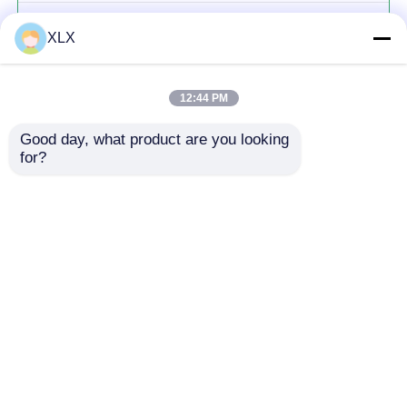
হিউমিক অ্যাসিড
XLX
12:44 PM
Good day, what product are you looking 
for?
চালিয়ে
প্রস্তাবিত পণ্য
বাড়ি
আমাদের সম্পর্কে
আমাদের সাথে যোগাযোগ করুন
Desktop Site
সাইট ম্যাপ
গোপনীয়তা নীতি