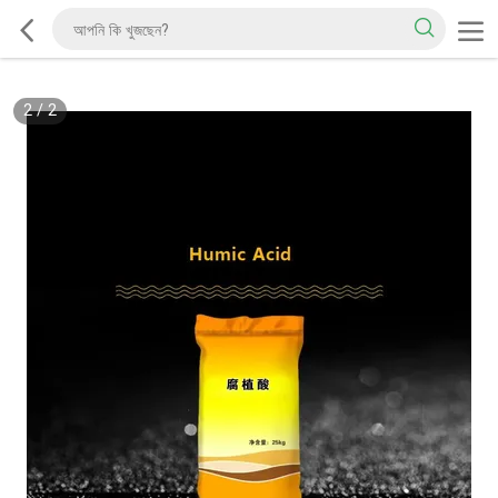
2
/
2