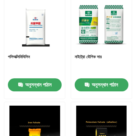
পলিঅক্সিমিথিলিন
নাইট্রো যৌগিক সার
অনুসন্ধান পাঠান
অনুসন্ধান পাঠান