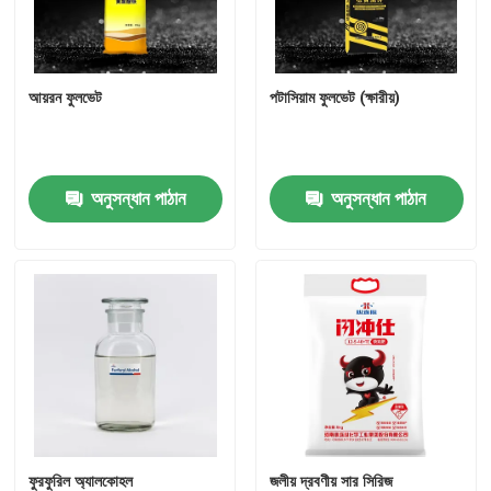
আয়রন ফুলভেট
পটাসিয়াম ফুলভেট (ক্ষারীয়)
অনুসন্ধান পাঠান
অনুসন্ধান পাঠান
বাড়ি
পণ্য
ফুরফুরিল অ্যালকোহল
জলীয় দ্রবণীয় সার সিরিজ
ভিডিও