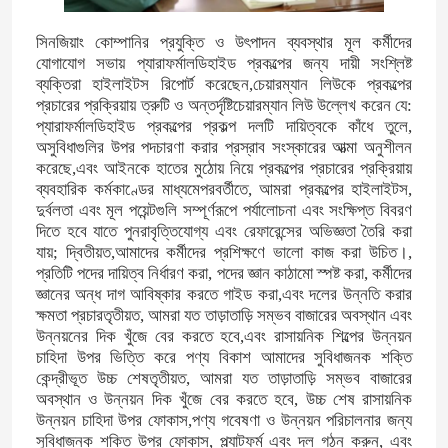
সিনজিয়াং কোম্পানির প্রযুক্তি ও উৎপাদন ব্যবস্থার মূল কর্মীদের
যোগাযোগ সভায় প্যারাফর্মালডিহাইড প্রকল্পের জন্য দায়ী সংশ্লিষ্ট
ব্যক্তিরা হাইলাইটস রিপোর্ট করেছেন,চেয়ারম্যান লিউকে প্রকল্পের
প্রচারের প্রক্রিয়ায় ত্রুটি ও অন্তর্দৃষ্টিচেয়ারম্যান লিউ উল্লেখ করেন যে:
প্যারাফর্মালডিহাইড প্রকল্পের প্রকল্প দলটি দায়িত্বকে কাঁধে তুলে,
অসুবিধাগুলির উপর পদচারণা করার প্রস্রাব সংস্কারের আত্মা অনুশীলন
করেছে,এবং আইনকে হাতের মুঠোয় নিয়ে প্রকল্পের প্রচারের প্রক্রিয়ায়
ব্যবহারিক কর্মকাণ্ডের মাধ্যমেপরবর্তীতে, আমরা প্রকল্পের হাইলাইটস,
দুর্বলতা এবং মূল পয়েন্টগুলি সম্পূর্ণরূপে পর্যালোচনা এবং সংক্ষিপ্ত বিবরণ
দিতে হবে যাতে পুনরাবৃত্তিযোগ্য এবং রেফারেন্সের অভিজ্ঞতা তৈরি করা
যায়; দ্বিতীয়ত,আমাদের কর্মীদের প্রশিক্ষণে ভালো কাজ করা উচিত।,
প্রতিটি পদের দায়িত্ব নির্ধারণ করা, পদের জ্ঞান কাঠামো স্পষ্ট করা, কর্মীদের
জ্ঞানের অন্ধ দাগ আবিষ্কার করতে গাইড করা,এবং দলের উন্নতি করার
ক্ষমতা প্রচারতৃতীয়ত, আমরা যত তাড়াতাড়ি সম্ভব বাজারের অবস্থান এবং
উন্নয়নের দিক খুঁজে বের করতে হবে,এবং রাসায়নিক শিল্পের উন্নয়ন
চাহিদা উপর ভিত্তি করে পণ্য বিকাশ আমাদের সুবিধাজনক শক্তি
কেন্দ্রীভূত উচ্চ শেষতৃতীয়ত, আমরা যত তাড়াতাড়ি সম্ভব বাজারের
অবস্থান ও উন্নয়ন দিক খুঁজে বের করতে হবে, উচ্চ শেষ রাসায়নিক
উন্নয়ন চাহিদা উপর ফোকাস,পণ্য গবেষণা ও উন্নয়ন পরিচালনার জন্য
সুবিধাজনক শক্তি উপর ফোকাস, প্ল্যাটফর্ম এবং দল গঠন করুন, এবং