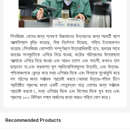
নাইট্রোজেন পটাসিয়াম সার
যৌগিক সার
শিনজিয়াং বেসের জন্য গবেষণা উচ্চমানের উন্নয়নের জন্য পরবর্তী ধাপে
আত্মবিশ্বাস বৃদ্ধি করেছে, দিক নির্দেশনা দিয়েছে, শক্তি ইনজেকশন
করেছে।সিনজিয়াং কোম্পানি সম্পূর্ণরূপে উত্তরাধিকারী হবে, হৃদয়ের সাথে
ক্যালসিয়াম অ্যামোনিয়াম নাইট্রেট (CAN)
হৃদয়ের সংস্কৃতিকে এগিয়ে নিয়ে যাওয়া, কঠোর পরিশ্রমের উদ্যোক্তা
আত্মাকে এগিয়ে নিয়ে যাওয়া এবং আরও হতাশ এবং সাহসী, কখনও হাল
ছাড়বেন না,এবং ক্রমাগত মূল প্রতিযোগিতামূলক উন্নতি, এবং উত্তর-
মেলামাইন
পশ্চিমাঞ্চলকে কেন্দ্র করে মধ্য এশিয়ার দিকে এবং বিশ্বকে মুখোমুখি করে
দল গঠনের জন্য সর্বাত্মক প্রচেষ্টা করবে।আমরা উত্তর-পশ্চিম চীনে
প্রতিষ্ঠিত গ্রুপের জন্য একটি সেতুবন্ধন গড়ে তোলার জন্য সর্বাত্মক
বায়ো-মিথানল
প্রচেষ্টা করবো।, মধ্য এশিয়ার দিকে এবং বিশ্বের দিকে মুখ করে এবং
গ্রুপের ১০০ বিলিয়ন লক্ষ্য অর্জনের জন্য আরও শক্তি যোগ করে।
অটোমোটিভ গ্রেড ইউরিয়া
Recommended Products
পিওএম প্লাস্টিক