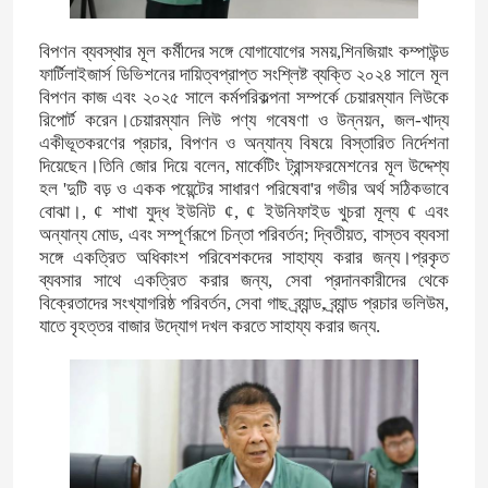
বিপণন ব্যবস্থার মূল কর্মীদের সঙ্গে যোগাযোগের সময়,শিনজিয়াং কম্পাউন্ড
আমাদের সম্পর্কে
ফার্টিলাইজার্স ডিভিশনের দায়িত্বপ্রাপ্ত সংশ্লিষ্ট ব্যক্তি ২০২৪ সালে মূল
বিপণন কাজ এবং ২০২৫ সালে কর্মপরিকল্পনা সম্পর্কে চেয়ারম্যান লিউকে
রিপোর্ট করেন।চেয়ারম্যান লিউ পণ্য গবেষণা ও উন্নয়ন, জল-খাদ্য
কারখানা ভ্রমণ
একীভূতকরণের প্রচার, বিপণন ও অন্যান্য বিষয়ে বিস্তারিত নির্দেশনা
দিয়েছেন।তিনি জোর দিয়ে বলেন, মার্কেটিং ট্রান্সফরমেশনের মূল উদ্দেশ্য
হল 'দুটি বড় ও একক পয়েন্টের সাধারণ পরিষেবা'র গভীর অর্থ সঠিকভাবে
মান নিয়ন্ত্রণ
বোঝা।, ¢ শাখা যুদ্ধ ইউনিট ¢, ¢ ইউনিফাইড খুচরা মূল্য ¢ এবং
অন্যান্য মোড, এবং সম্পূর্ণরূপে চিন্তা পরিবর্তন; দ্বিতীয়ত, বাস্তব ব্যবসা
সঙ্গে একত্রিত অধিকাংশ পরিবেশকদের সাহায্য করার জন্য।প্রকৃত
যোগাযোগ করুন
ব্যবসার সাথে একত্রিত করার জন্য, সেবা প্রদানকারীদের থেকে
বিক্রেতাদের সংখ্যাগরিষ্ঠ পরিবর্তন, সেবা গাছ ব্র্যান্ড, ব্র্যান্ড প্রচার ভলিউম,
যাতে বৃহত্তর বাজার উদ্যোগ দখল করতে সাহায্য করার জন্য.
খবর
মামলা
ইউরিয়া