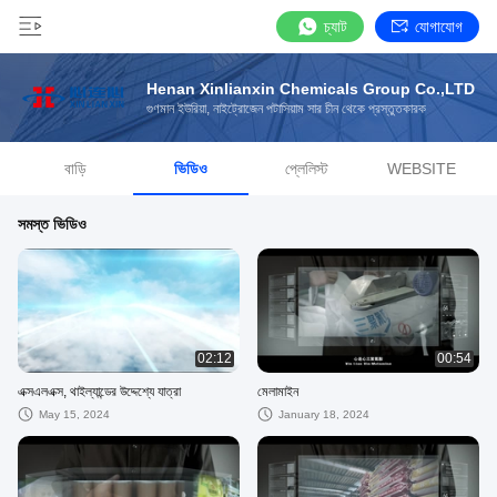
চ্যাট
যোগাযোগ
Henan Xinlianxin Chemicals Group Co.,LTD
গুণমান ইউরিয়া, নাইট্রোজেন পটাসিয়াম সার চীন থেকে প্রস্তুতকারক
বাড়ি
ভিডিও
প্লেলিস্ট
WEBSITE
সমস্ত ভিডিও
02:12
00:54
এক্সএলএক্স, থাইল্যান্ডের উদ্দেশ্যে যাত্রা
মেলামাইন
May 15, 2024
January 18, 2024